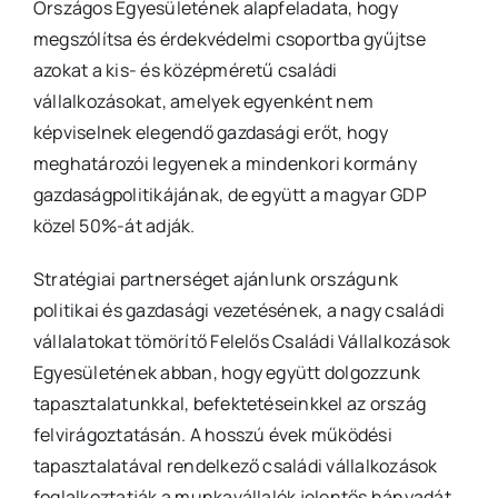
Országos Egyesületének alapfeladata, hogy
megszólítsa és érdekvédelmi csoportba gyűjtse
azokat a kis- és középméretű családi
vállalkozásokat, amelyek egyenként nem
képviselnek elegendő gazdasági erőt, hogy
meghatározói legyenek a mindenkori kormány
gazdaságpolitikájának, de együtt a magyar GDP
közel 50%-át adják.
Stratégiai partnerséget ajánlunk országunk
politikai és gazdasági vezetésének, a nagy családi
vállalatokat tömörítő Felelős Családi Vállalkozások
Egyesületének abban, hogy együtt dolgozzunk
tapasztalatunkkal, befektetéseinkkel az ország
felvirágoztatásán. A hosszú évek működési
tapasztalatával rendelkező családi vállalkozások
foglalkoztatják a munkavállalók jelentős hányadát,