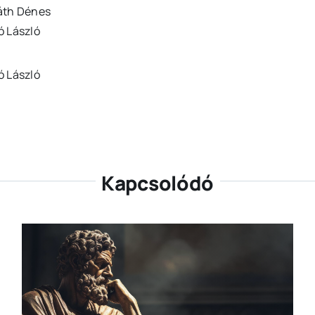
áth Dénes
ó László
ó László
Kapcsolódó