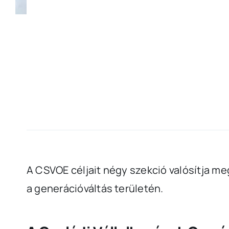
A CSVOE céljait négy szekció valósítja me
a generációváltás területén.