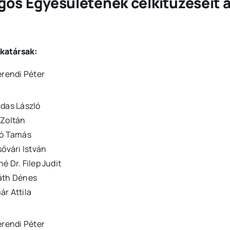
gos Egyesületének célkitűzéseit az
katársak:
erendi Péter
das László
 Zoltán
ló Tamás
sővári István
é Dr. Filep Judit
áth Dénes
r Attila
erendi Péter