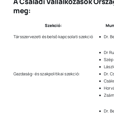
A Családi Vállalkozások Orszá
meg:
Szekció:
Mun
Társszervezeti és belső kapcsolati szekció
Dr. B
Dr Ru
Szép
Lász
Gazdaság- és szakpolitikai szekció:
Dr. C
Csákn
Horv
Zsámá
Dr. B