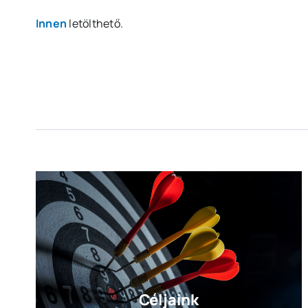
Innen
letölthető.
Céljaink