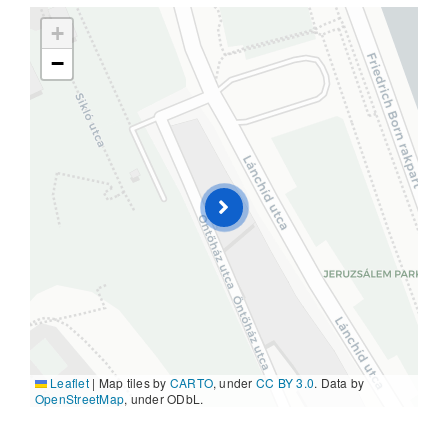
+
−
Leaflet
|
Map tiles by
CARTO
, under
CC BY 3.0
. Data by
OpenStreetMap
, under ODbL.