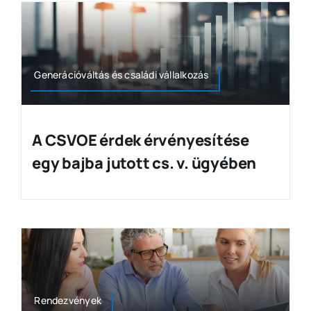
Generációváltás és családi vállalkozás
A CSVOE érdek érvényesítése
egy bajba jutott cs. v. ügyében
Rendezvények