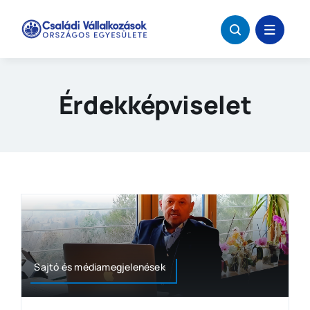
Kihagyás
Érdekképviselet
Sajtó és médiamegjelenések