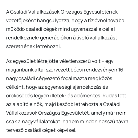
A Családi Vállalkozások Országos Egyesületének
vezetőjeként hangsúlyozza, hogy a tíz évnél tovább
működő családi cégek mind ugyanazzal a céllal
rendelkeznek: generációkon átívelő vállalkozást
szeretnének létrehozni.
Az egyesület létrejötte véletlenszerű volt – egy
magánbank által szervezett bécsi rendezvényen 16
nagy családi cégvezető fogalmazta meg közös
célként, hogy az egyenesági ajándékozás és
örökösödés legyen illeték- és adómentes. Rudas lett
az alapító elnök, majd később létrehozta a Családi
Vállalkozások Országos Egyesületét, amely már nem
csak a nagyvállalatokat, hanem minden hosszú távra
tervező családi céget képvisel.