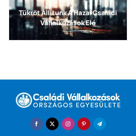
Tükröt Állítunk A Hazai Családi
Vállalkozások Elé