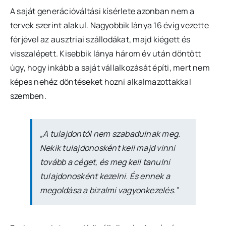
A saját generációváltási kísérlete azonban nem a
tervek szerint alakul. Nagyobbik lánya 16 évig vezette
férjével az ausztriai szállodákat, majd kiégett és
visszalépett. Kisebbik lánya három év után döntött
úgy, hogy inkább a saját vállalkozását építi, mert nem
képes nehéz döntéseket hozni alkalmazottakkal
szemben.
„A tulajdontól nem szabadulnak meg.
Nekik tulajdonosként kell majd vinni
tovább a céget, és meg kell tanulni
tulajdonosként kezelni. És ennek a
megoldása a bizalmi vagyonkezelés.”