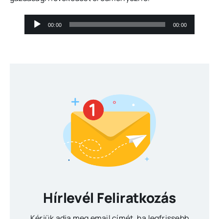
Audió
00:00
00:00
lejátszó
Hírlevél Feliratkozás
Kérjük adja meg email címét, ha legfrissebb