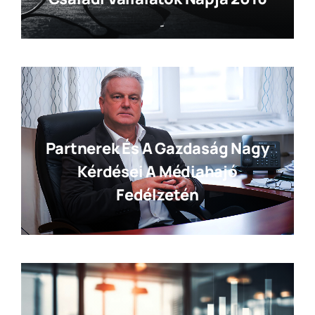
Partnerek És A Gazdaság Nagy
Kérdései A Médiahajó
Fedélzetén