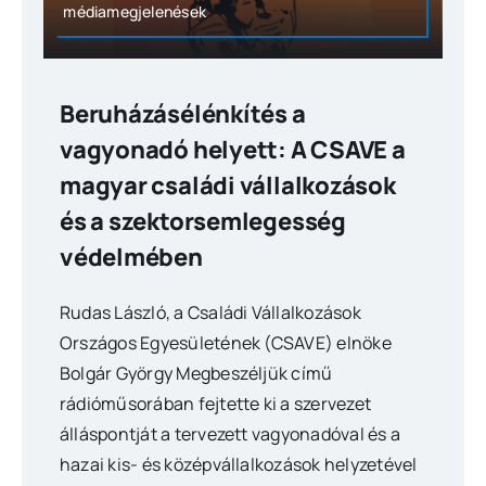
médiamegjelenések
Beruházásélénkítés a
vagyonadó helyett: A CSAVE a
magyar családi vállalkozások
és a szektorsemlegesség
védelmében
Rudas László, a Családi Vállalkozások
Országos Egyesületének (CSAVE) elnöke
Bolgár György Megbeszéljük című
rádióműsorában fejtette ki a szervezet
álláspontját a tervezett vagyonadóval és a
hazai kis- és középvállalkozások helyzetével