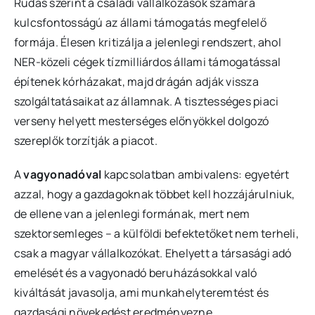
Rudas szerint a családi vállalkozások számára
kulcsfontosságú az állami támogatás megfelelő
formája. Élesen kritizálja a jelenlegi rendszert, ahol
NER-közeli cégek tízmilliárdos állami támogatással
építenek kórházakat, majd drágán adják vissza
szolgáltatásaikat az államnak. A tisztességes piaci
verseny helyett mesterséges előnyökkel dolgozó
szereplők torzítják a piacot.
A
vagyonadóval
kapcsolatban ambivalens: egyetért
azzal, hogy a gazdagoknak többet kell hozzájárulniuk,
de ellene van a jelenlegi formának, mert nem
szektorsemleges – a külföldi befektetőket nem terheli,
csak a magyar vállalkozókat. Ehelyett a társasági adó
emelését és a vagyonadó beruházásokkal való
kiváltását javasolja, ami munkahelyteremtést és
gazdasági növekedést eredményezne.