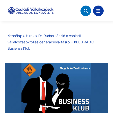
Kihagyás
Kezdőlap
»
Hírek
»
Dr. Rudas László a családi
vállalkozásokról és generációváltásról – KLUB RÁDIÓ
Busienss Klub