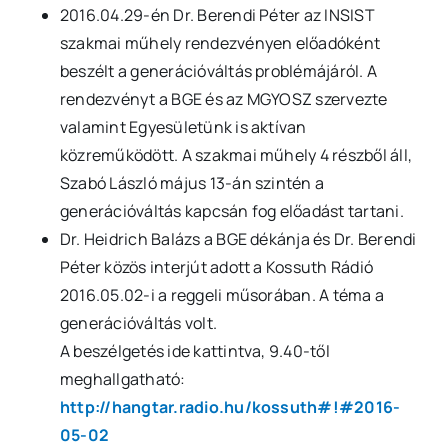
2016.04.29-én Dr. Berendi Péter az INSIST
szakmai műhely rendezvényen előadóként
beszélt a generációváltás problémájáról. A
rendezvényt a BGE és az MGYOSZ szervezte
valamint Egyesületünk is aktívan
közreműködött. A szakmai műhely 4 részből áll,
Szabó László május 13-án szintén a
generációváltás kapcsán fog előadást tartani.
Dr. Heidrich Balázs a BGE dékánja és Dr. Berendi
Péter közös interjút adott a Kossuth Rádió
2016.05.02-i a reggeli műsorában. A téma a
generációváltás volt.
A beszélgetés ide kattintva, 9.40-től
meghallgatható:
http://hangtar.radio.hu/kossuth#!#2016-
05-02