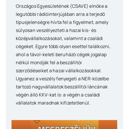
Országos Egyesületének (CSAVE) elnöke a
legutóbbi rádióinterjújában arra a terjedő
típusjelenségre hívta fel a figyelmet, amely
súlyosan veszélyezteti a hazai kis- és
középvállalkozásokat, valamint a családi
cégeket. Egyre több olyan esettel találkozni,
ahol a távol-keleti beruházó cégek jogalap
nélkül mondják fel a beszállítói
szerződéseiket a hazai vállalkozásokkal.
Ugyanez a veszély fenyegeti a NER-közelbe
tartozó nagyvállalatok beszállítói láncának
végén álló KKV-kat is: a végén a családi
vállalatok maradnak kifizetetlenül.