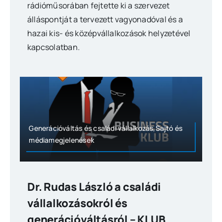
rádióműsorában fejtette ki a szervezet
álláspontját a tervezett vagyonadóval és a
hazai kis- és középvállalkozások helyzetével
kapcsolatban.
Generációváltás és családi vállalkozás,Sajtó és
médiamegjelenések
Dr. Rudas László a családi
vállalkozásokról és
generációváltásról – KLUB