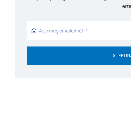
érte
FELI