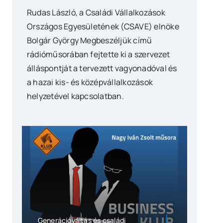
Rudas László, a Családi Vállalkozások
Országos Egyesületének (CSAVE) elnöke
Bolgár György Megbeszéljük című
rádióműsorában fejtette ki a szervezet
álláspontját a tervezett vagyonadóval és
a hazai kis- és középvállalkozások
helyzetével kapcsolatban.
Generációváltás és családi