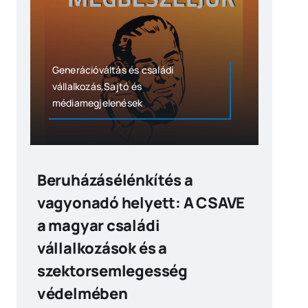
Generációváltás és családi
vállalkozás,Sajtó és
médiamegjelenések
Beruházásélénkítés a
vagyonadó helyett: A CSAVE
a magyar családi
vállalkozások és a
szektorsemlegesség
védelmében