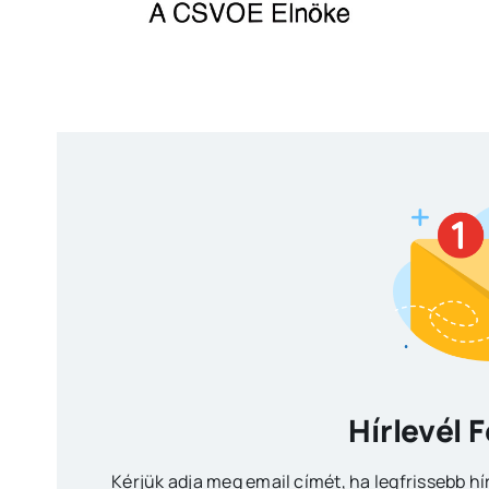
Hírlevél 
Kérjük adja meg email címét, ha legfrissebb hí