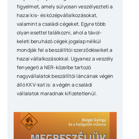
figyelmet, amely súlyosan veszélyezteti a
hazai kis- és középvállalkozásokat,
valamint a családi cégeket. Egyre több
olyan esettel találkozni, ahol a távol-
keleti beruházó cégek jogalap nélkül
mondják fel a beszállítói szerződéseiket a
hazai vállalkozásokkal. Ugyanez a veszély
fenyegeti a NER-közelbe tartozó
nagyvállalatok beszállítói láncának végén
álló KKV-kat is: a végén a családi
vállalatok maradnak kifizetetlenül.