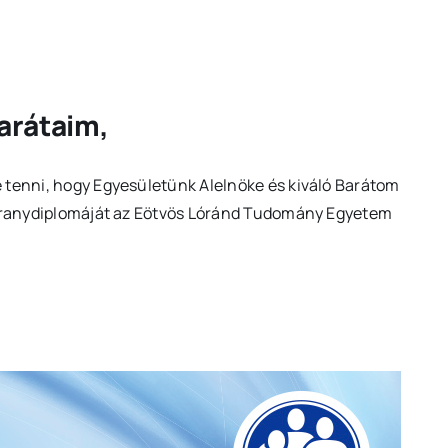
arátaim,
 tenni, hogy Egyesületünk Alelnöke és kiváló Barátom
t aranydiplomáját az Eötvös Lóránd Tudomány Egyetem