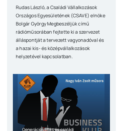
Rudas László, a Családi Vállalkozások
Országos Egyesületének (CSAVE) elnöke
Bolgár György Megbeszéljük című
rádióműsorában fejtette ki a szervezet
álláspontját a tervezett vagyonadóval és
a hazai kis- és középvállalkozások
helyzetével kapcsolatban.
Generációváltás és családi