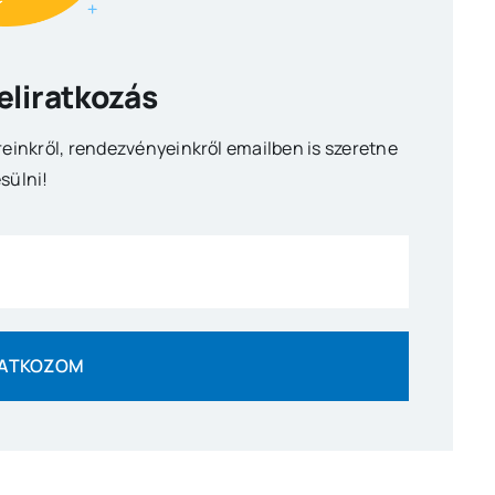
Feliratkozás
reinkről, rendezvényeinkről emailben is szeretne
sülni!
RATKOZOM