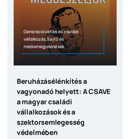
Generációváltás és családi
vállalkozás,Sajtó és
médiamegjelenések
Beruházásélénkítés a
vagyonadó helyett: A CSAVE
a magyar családi
vállalkozások és a
szektorsemlegesség
védelmében