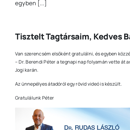
egyben [...]
Tisztelt Tagtársaim, Kedves B
Van szerencsém elsőként gratulálni, és egyben közzé
– Dr. Berendi Péter a tegnapi nap folyamán vette á
Jogi karán.
Az ünnepélyes átadóról egy rövid videó is készült.
Gratulálunk Péter