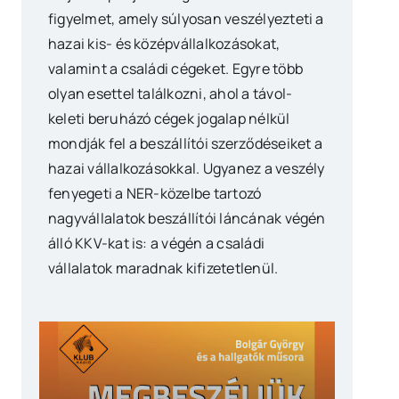
figyelmet, amely súlyosan veszélyezteti a
hazai kis- és középvállalkozásokat,
valamint a családi cégeket. Egyre több
olyan esettel találkozni, ahol a távol-
keleti beruházó cégek jogalap nélkül
mondják fel a beszállítói szerződéseiket a
hazai vállalkozásokkal. Ugyanez a veszély
fenyegeti a NER-közelbe tartozó
nagyvállalatok beszállítói láncának végén
álló KKV-kat is: a végén a családi
vállalatok maradnak kifizetetlenül.